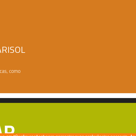
ARISOL
rcas, como
AR