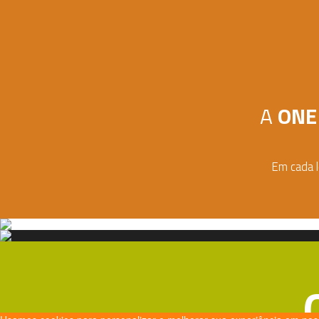
A
ONE
Em cada l