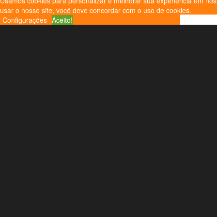
Usamos cookies para personalizar e melhorar sua experiência em nosso
usar o nosso site, você deve concordar com o uso de cookies.
Configurações
Aceito!
Selec