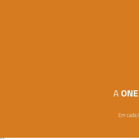
A
ONE
Em cada l